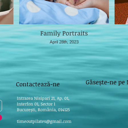
Family Portraits
April 28th, 2023
Găsește-ne pe
Contactează-ne
Intrarea Nisipari 21, Ap. 01,
Interfon 01, Sector 1
București, România, 014125
timeoutpilates@gmail.com