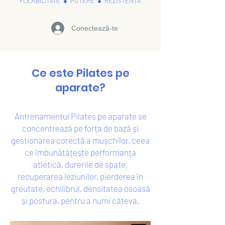
FLEXIBILITATE ● PUTERE ● REZISTENȚĂ
Conectează-te
Ce este Pilates pe
aparate?
Antrenamentul Pilates pe aparate se
concentrează pe forța de bază și
gestionarea corectă a mușchilor, ceea
ce îmbunătățește performanța
atletică, durerile de spate,
recuperarea leziunilor, pierderea în
greutate, echilibrul, densitatea osoasă
și postura, pentru a numi câteva.