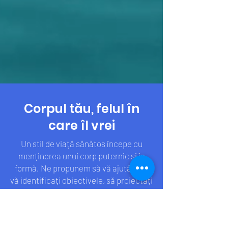
Corpul tău, felul în
care îl vrei
Un stil de viață sănătos începe cu
menținerea unui corp puternic și în
formă. Ne propunem să vă ajutăm să
vă identificați obiectivele, să proiectați
un program care să se potrivească
nevoilor dvs. și să vă ghideze în fiecare
exercițiu, fiecare antrenament.