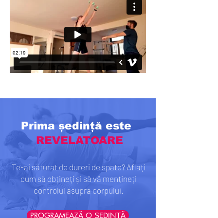
Prima ședință este
REVELATOARE
Te-ai săturat de dureri de spate? Aflați
cum să obțineți și să vă mențineți
controlul asupra corpului.
PROGRAMEAZĂ O ȘEDINȚĂ